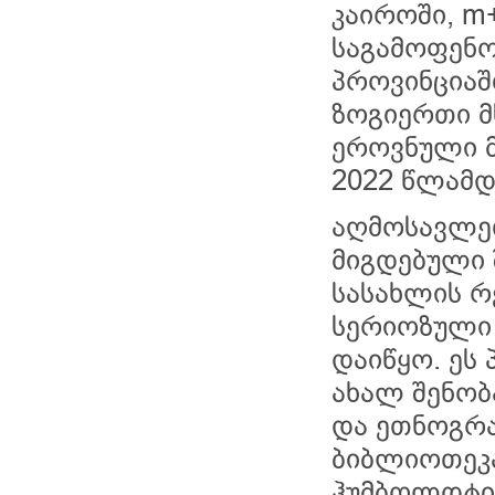
კაიროში, m+
საგამოფენო 
პროვინციაშ
ზოგიერთი მ
ეროვნული მ
2022 წლამდ
აღმოსავლეთ
მიგდებული 
სასახლის რ
სერიოზული 
დაიწყო. ეს
ახალ შენობ
და ეთნოგრა
ბიბლიოთეკა
ჰუმბოლდტის