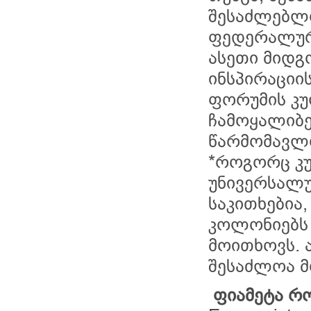
შესაძლებლო
ფედერალური
ასეთი მიდგ
ინსპირაციი
ფორუმის კ
ჩამოყალიბე
წარმომავლო
*როგორც კ
უნივერსალუ
საკითხები
კოლონიებს
მოითხოვს. 
შესაძლოა მ
ფიამეტა რ