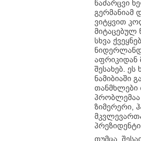
ნაძარცვი ხ
გერმანიამ დ
ვიტყვით კო
მიტაცებულ 
სხვა ქვეყნე
ნიდერლანდე
აფრიკიდან 
შესახებ. ეს
ნამიბიაში 
თანმხლები 
პრობლემაა 
ზიმერერი, 
მკვლევართ
პრეზიდენტი
თუმცა, შეს