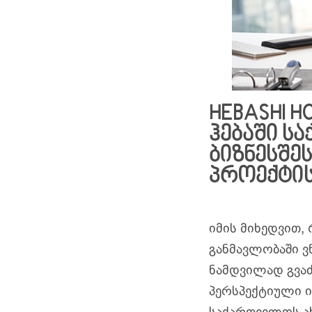
HEBASHI 
ჰებაში ს
ბიზნესშე
პროექტის
იმის მიხედვით,
განმავლობაში ვ
ნამდვილად გვაძ
პერსპექტიული იქ
საქართველოს ახ